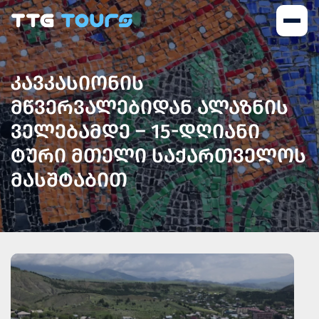
ᲙᲐᲕᲙᲐᲡᲘᲝᲜᲘᲡ
ᲛᲬᲕᲔᲠᲕᲐᲚᲔᲑᲘᲓᲐᲜ ᲐᲚᲐᲖᲜᲘᲡ
ᲕᲔᲚᲔᲑᲐᲛᲓᲔ – 15-ᲓᲦᲘᲐᲜᲘ
ᲢᲣᲠᲘ ᲛᲗᲔᲚᲘ ᲡᲐᲥᲐᲠᲗᲕᲔᲚᲝᲡ
ᲛᲐᲡᲨᲢᲐᲑᲘᲗ