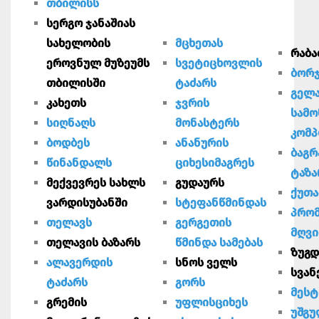
თბილისს
სერგო ჯანაშიას
სახელობის
მცხეთას
რაბ
ეროვნულ მუზეუმს
სვეტიცხოვლის
ბორ
თბილისში
ტაძარს
გელ
კახეთს
ჯვრის
სამ
სიღნაღს
მონასტერს
კომ
ბოდბეს
ანანურის
ბაგრ
წინანდალს
ციხესიმაგრეს
ტაზ
მექვევრეს სახლს
გუდაურს
ქუთა
ვარდისუბანში
სტეფანწმინდას
პრო
თელავს
გერგეთის
მღვი
თელავის ბაზარს
წმინდა სამებას
ზუგ
ალავერდის
სნოს ველს
სვა
ტაძარს
გორს
მესტ
გრემის
უფლისციხეს
უშგ