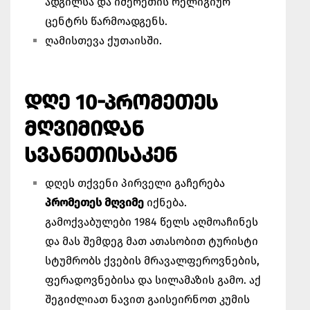
ადგილსა და იმერეთის რელიგიურ
ცენტრს წარმოადგენს.
ღამისთევა ქუთაისში.
ᲓᲦᲔ 10-ᲞᲠᲝᲛᲔᲗᲔᲡ
ᲛᲦᲕᲘᲛᲘᲓᲐᲜ
ᲡᲕᲐᲜᲔᲗᲘᲡᲐᲙᲔᲜ
დღეს თქვენი პირველი გაჩერება
პრომეთეს მღვიმე
იქნება.
გამოქვაბულები 1984 წელს აღმოაჩინეს
და მას შემდეგ მათ ათასობით ტურისტი
სტუმრობს ქვების მრავალფეროვნების,
ფერადოვნებისა და სილამაზის გამო. აქ
შეგიძლიათ ნავით გაისეირნოთ კუმის