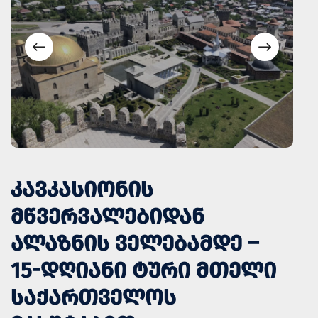
ᲙᲐᲕᲙᲐᲡᲘᲝᲜᲘᲡ
ᲛᲬᲕᲔᲠᲕᲐᲚᲔᲑᲘᲓᲐᲜ
ᲐᲚᲐᲖᲜᲘᲡ ᲕᲔᲚᲔᲑᲐᲛᲓᲔ –
15-ᲓᲦᲘᲐᲜᲘ ᲢᲣᲠᲘ ᲛᲗᲔᲚᲘ
ᲡᲐᲥᲐᲠᲗᲕᲔᲚᲝᲡ