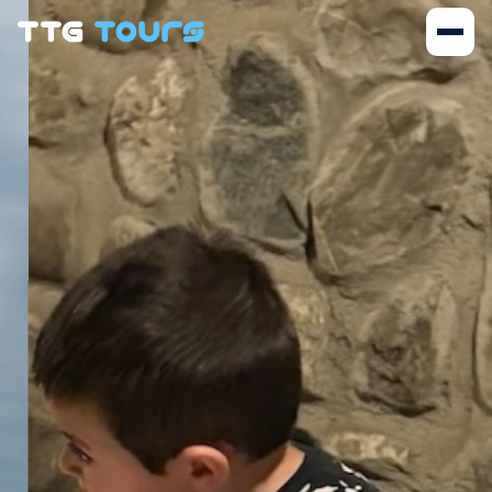
ᲙᲔᲠᲫᲝ ᲓᲐ ᲞᲔᲠᲡᲝᲜᲐᲚ