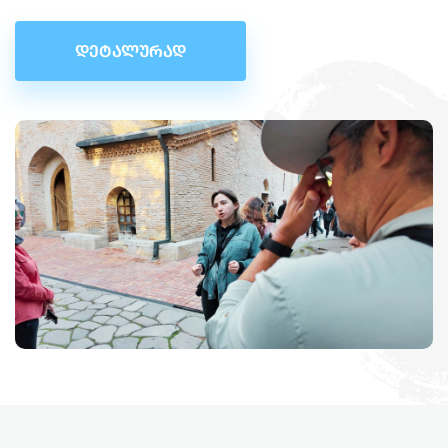
ᲓᲔᲢᲐᲚᲣᲠᲐᲓ