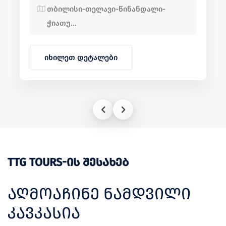
თბილისი-თელავი-წინანდალი-
ჭიათუ...
იხილეთ დეტალები
TTG TOURS-ᲘᲡ ᲨᲔᲡᲐᲮᲔᲑ
ᲐᲦᲛᲝᲐᲩᲘᲜᲔ ᲜᲐᲛᲓᲕᲘᲚᲘ
ᲙᲐᲕᲙᲐᲡᲘᲐ