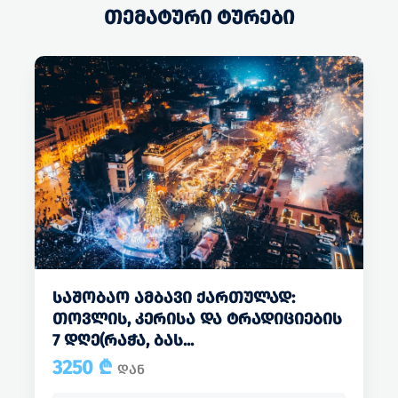
ᲗᲔᲛᲐᲢᲣᲠᲘ ᲢᲣᲠᲔᲑᲘ
ᲡᲐᲨᲝᲑᲐᲝ ᲐᲛᲑᲐᲕᲘ ᲥᲐᲠᲗᲣᲚᲐᲓ:
ᲗᲝᲕᲚᲘᲡ, ᲙᲔᲠᲘᲡᲐ ᲓᲐ ᲢᲠᲐᲓᲘᲪᲘᲔᲑᲘᲡ
7 ᲓᲦᲔ(ᲠᲐᲭᲐ, ᲑᲐᲡ...
3250 ₾
ᲓᲐᲜ