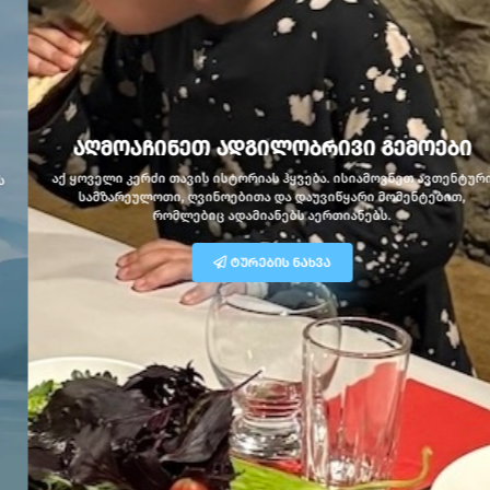
ᲐᲦᲛᲝᲐᲩᲘᲜᲔᲗ ᲐᲓᲒᲘᲚᲝᲑᲠᲘᲕᲘ ᲒᲔᲛᲝᲔᲑᲘ
აქ ყოველი კერძი თავის ისტორიას ჰყვება. ისიამოვნეთ ავთენტური
სამზარეულოთი, ღვინოებითა და დაუვიწყარი მომენტებით,
რომლებიც ადამიანებს აერთიანებს.
ᲢᲣᲠᲔᲑᲘᲡ ᲜᲐᲮᲕᲐ