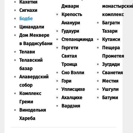
Кахетия
Джвари
монастырски
Сигнахи
Крепость
комплекс
Бодбе
Ананури
Баграти
Цинандали
Гудаури
Тазари
Дом Меквере
Степанцминда
Кутаиси
в Вардисубани
Гергети
Пещера
Телави
Святая
Прометея
Телавский
Троица
Зугдиди
базар
Сно Вэлли
Сванетия
Алавердский
Гори
Местия
собор
Уплисцихе
Ушгули
Комплекс
Ахалцихе
Батуми
Греми
Вардзия
Винодельня
Хареба