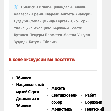
Тбилиси-Сигнаги-Цинандали-Телави-
Алаверди-Греми-Кварели-Мцхета-Ананури-
Гудаури-Степанцминда-Гергети-Сно-Гори-
Уплисцихе-Ахалцихе-Боржоми-Гелати-
Кутаиси-Пещеры Прометея-Местиа-Ушгули-
Зугдиди-Батуми-Тбилиси
В ходе экскурсии вы посетите:
Тбилиси
Национальный
Мцхета
музей Серго
Светицховели
Рабат
Джанашиа в
собор
Боржоми
Тбилиси
Монастырь
Гелатский