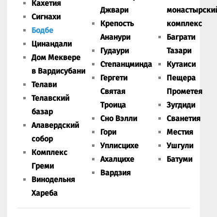
Кахетия
Джвари
монастырски
Сигнахи
Крепость
комплекс
Бодбе
Ананури
Баграти
Цинандали
Гудаури
Тазари
Дом Меквере
Степанцминда
Кутаиси
в Вардисубани
Гергети
Пещера
Телави
Святая
Прометея
Телавский
Троица
Зугдиди
базар
Сно Вэлли
Сванетия
Алавердский
Гори
Местия
собор
Уплисцихе
Ушгули
Комплекс
Ахалцихе
Батуми
Греми
Вардзия
Винодельня
Хареба