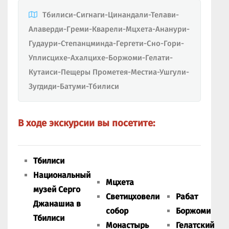
Тбилиси-Сигнаги-Цинандали-Телави-
Алаверди-Греми-Кварели-Мцхета-Ананури-
Гудаури-Степанцминда-Гергети-Сно-Гори-
Уплисцихе-Ахалцихе-Боржоми-Гелати-
Кутаиси-Пещеры Прометея-Местиа-Ушгули-
Зугдиди-Батуми-Тбилиси
В ходе экскурсии вы посетите:
Тбилиси
Национальный
Мцхета
музей Серго
Светицховели
Рабат
Джанашиа в
собор
Боржоми
Тбилиси
Монастырь
Гелатский