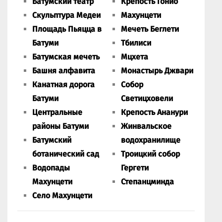
Батумский театр
Крепость Гонио
Скульптура Медеи
Махунцети
Площадь Пьяцца в
Мечеть Беглети
Батуми
Тбилиси
Батумская мечеть
Мцхета
Башня алфавита
Монастырь Джвари
Канатная дорога
Собор
Батуми
Светицховели
Центральные
Крепость Ананури
районы Батуми
Жинвальское
Батумский
водохранилище
ботанический сад
Троицкий собор
Водопады
Гергети
Махунцети
Степанцминда
Село Махунцети