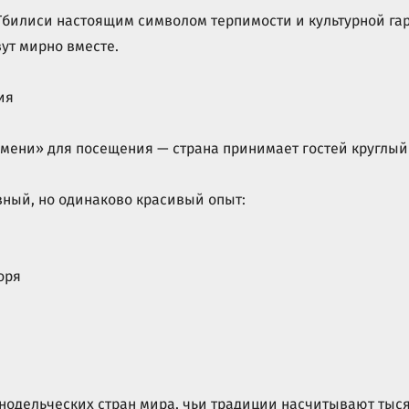
Тбилиси настоящим символом терпимости и культурной га
ут мирно вместе.
ия
емени» для посещения — страна принимает гостей круглый 
ный, но одинаково красивый опыт:
оря
нодельческих стран мира, чьи традиции насчитывают тыся