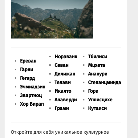
Нораванк
Тбилиси
Ереван
Севан
Мцхета
Гарни
Дилижан
Ананури
Гегард
Телави
Степанцминда
Эчмиадзин
Икалто
Гори
Звартноц
Алаверди
Уплисцихе
Хор Вирап
Грами
Кутаиси
Откройте для себя уникальное культурное