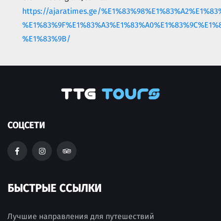
https://ajaratimes.ge/%E1%83%98%E1%83%A2%E1
%E1%83%9F%E1%83%A3%E1%83%A0%E1%83%9C%E1%8
%E1%83%9B/
СОЦСЕТИ
БЫСТРЫЕ ССЫЛКИ
Лучшие направления для путешествий