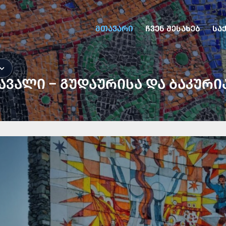
ᲛᲗᲐᲕᲐᲠᲘ
ᲩᲕᲔᲜ ᲨᲔᲡᲐᲮᲔᲑ
ᲡᲐ
ᲐᲕᲐᲚᲘ – ᲒᲣᲓᲐᲣᲠᲘᲡᲐ ᲓᲐ ᲑᲐᲙᲣᲠᲘ