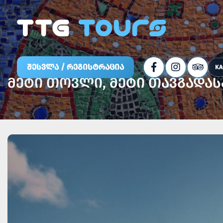
ᲨᲔᲡᲕᲚᲐ / ᲠᲔᲒᲘᲡᲢᲠᲐᲪᲘᲐ
KA
ᲛᲔᲢᲘ ᲗᲝᲕᲚᲘ, ᲛᲔᲢᲘ ᲗᲐᲕᲒᲐᲓᲐᲡ