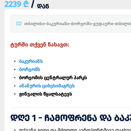
2239 ₾
/
ᲓᲐᲜ
თბილისი-ბაკურიანი-ბორჯომი-გუდაური-თბილი
ტურში თქვენ ნახავთ:
ბაკურიანს
ბორჯომს
ბორჯომის ცენტრალურ პარკს
ანანურის ციხესიმაგრეს
ჟინვალის წყალსატევს
ᲓᲦᲔ 1 - ᲩᲐᲛᲝᲤᲠᲔᲜᲐ ᲓᲐ ᲑᲐ
თქვენი გიდი და მძღოლი აეროპორტშივე დაგხვდ