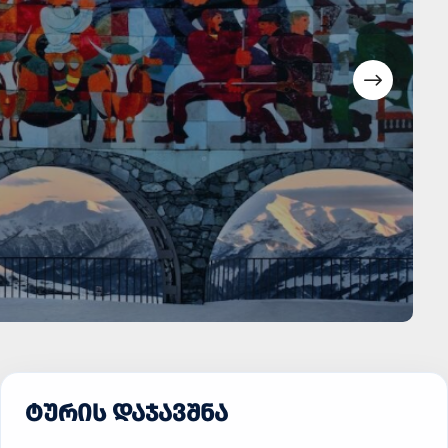
ᲢᲣᲠᲘᲡ ᲓᲐᲯᲐᲕᲨᲜᲐ