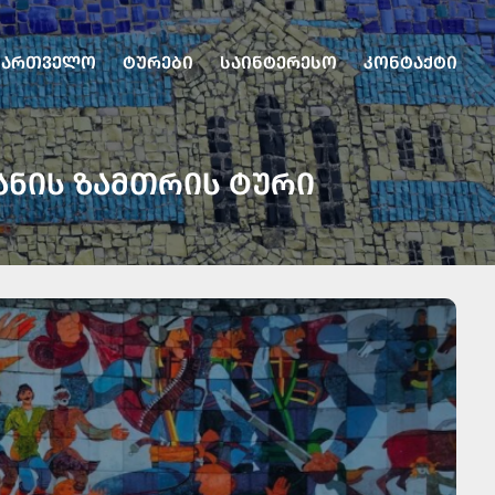
ᲥᲐᲠᲗᲕᲔᲚᲝ
ᲢᲣᲠᲔᲑᲘ
ᲡᲐᲘᲜᲢᲔᲠᲔᲡᲝ
ᲙᲝᲜᲢᲐᲥᲢᲘ
ᲐᲜᲘᲡ ᲖᲐᲛᲗᲠᲘᲡ ᲢᲣᲠᲘ