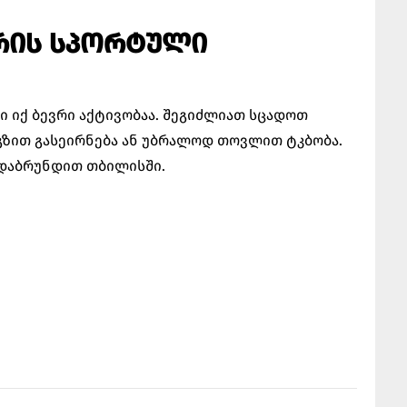
ᲗᲠᲘᲡ ᲡᲞᲝᲠᲢᲣᲚᲘ
ი იქ ბევრი აქტივობაა. შეგიძლიათ სცადოთ
გზით გასეირნება ან უბრალოდ თოვლით ტკბობა.
 დაბრუნდით თბილისში.