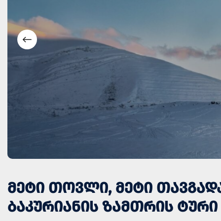
ᲛᲔᲢᲘ ᲗᲝᲕᲚᲘ, ᲛᲔᲢᲘ ᲗᲐᲕᲒᲐᲓ
ᲑᲐᲙᲣᲠᲘᲐᲜᲘᲡ ᲖᲐᲛᲗᲠᲘᲡ ᲢᲣᲠᲘ