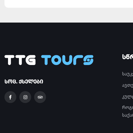
ᲡᲬ
საუ
ᲡᲝᲪ. ᲥᲡᲔᲚᲔᲑᲘ
ავთ
კულ
როგ
საქ