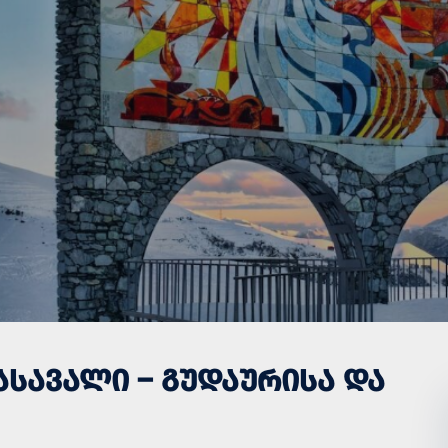
ᲐᲡᲐᲕᲐᲚᲘ – ᲒᲣᲓᲐᲣᲠᲘᲡᲐ ᲓᲐ