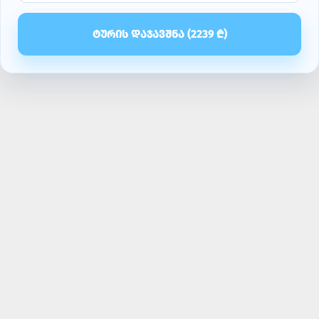
ᲢᲣᲠᲘᲡ ᲓᲐᲯᲐᲕᲨᲜᲐ (
2239
₾)