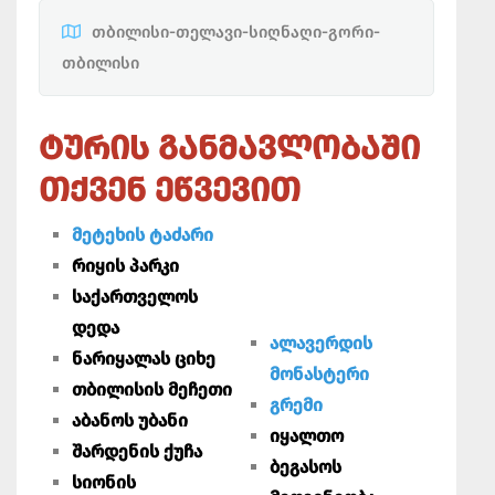
თბილისი-თელავი-სიღნაღი-გორი-
თბილისი
ᲢᲣᲠᲘᲡ ᲒᲐᲜᲛᲐᲕᲚᲝᲑᲐᲨᲘ
ᲗᲥᲕᲔᲜ ᲔᲬᲕᲔᲕᲘᲗ
მეტეხის ტაძარი
რიყის პარკი
საქართველოს
დედა
ალავერდის
ნარიყალას ციხე
მონასტერი
თბილისის მეჩეთი
გრემი
აბანოს უბანი
იყალთო
შარდენის ქუჩა
ბეგასოს
სიონის