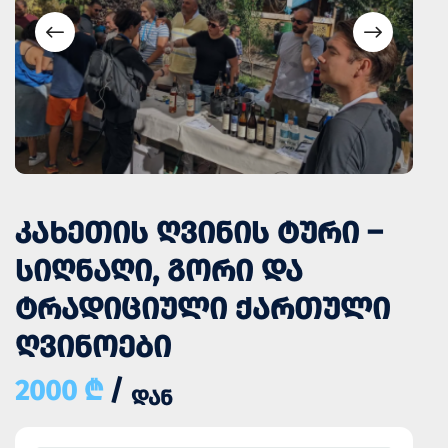
ᲙᲐᲮᲔᲗᲘᲡ ᲦᲕᲘᲜᲘᲡ ᲢᲣᲠᲘ –
ᲡᲘᲦᲜᲐᲦᲘ, ᲒᲝᲠᲘ ᲓᲐ
ᲢᲠᲐᲓᲘᲪᲘᲣᲚᲘ ᲥᲐᲠᲗᲣᲚᲘ
ᲦᲕᲘᲜᲝᲔᲑᲘ
2000 ₾
/
ᲓᲐᲜ