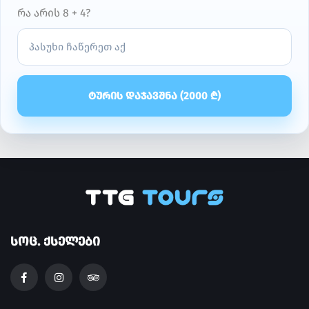
რა არის 8 + 4?
ᲢᲣᲠᲘᲡ ᲓᲐᲯᲐᲕᲨᲜᲐ (
2000
₾)
ᲡᲝᲪ. ᲥᲡᲔᲚᲔᲑᲘ