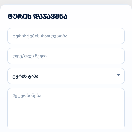
ᲢᲣᲠᲘᲡ ᲓᲐᲯᲐᲕᲨᲜᲐ