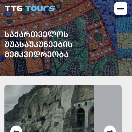
ᲡᲐᲥᲐᲠᲗᲕᲔᲚᲝᲡ
ᲨᲣᲐᲡᲐᲣᲙᲣᲜᲔᲔᲑᲘᲡ
ᲛᲔᲛᲙᲕᲘᲓᲠᲔᲝᲑᲐ