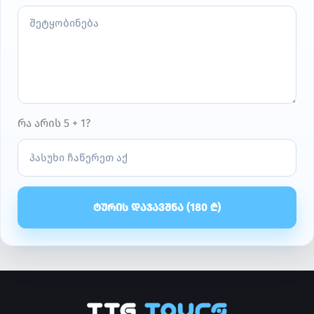
რა არის 5 + 1?
ᲢᲣᲠᲘᲡ ᲓᲐᲯᲐᲕᲨᲜᲐ (
180
₾)