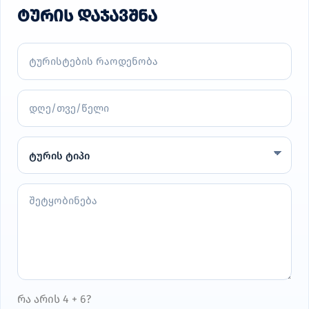
ᲢᲣᲠᲘᲡ ᲓᲐᲯᲐᲕᲨᲜᲐ
რა არის 4 + 6?