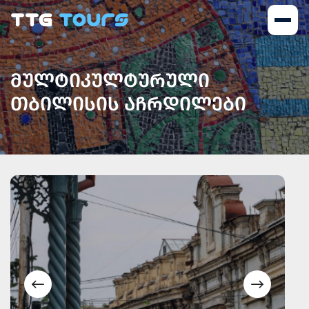
ᲛᲣᲚᲢᲘᲙᲣᲚᲢᲣᲠᲣᲚᲘ
ᲗᲑᲘᲚᲘᲡᲘᲡ ᲐᲩᲠᲓᲘᲚᲔᲑᲘ