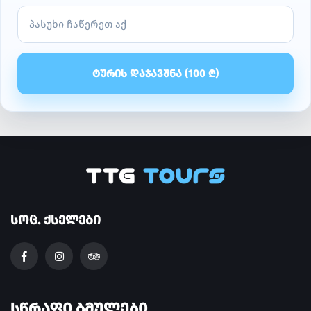
ᲢᲣᲠᲘᲡ ᲓᲐᲯᲐᲕᲨᲜᲐ (
100
₾)
ᲡᲝᲪ. ᲥᲡᲔᲚᲔᲑᲘ
ᲡᲬᲠᲐᲤᲘ ᲑᲛᲣᲚᲔᲑᲘ