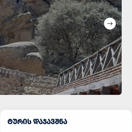
ᲢᲣᲠᲘᲡ ᲓᲐᲯᲐᲕᲨᲜᲐ