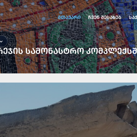
ᲛᲗᲐᲕᲐᲠᲘ
ᲩᲕᲔᲜ ᲨᲔᲡᲐᲮᲔᲑ
ᲡᲐ
ᲠᲔᲯᲘᲡ ᲡᲐᲛᲝᲜᲐᲡᲢᲠᲝ ᲙᲝᲛᲞᲚᲔᲥᲡ