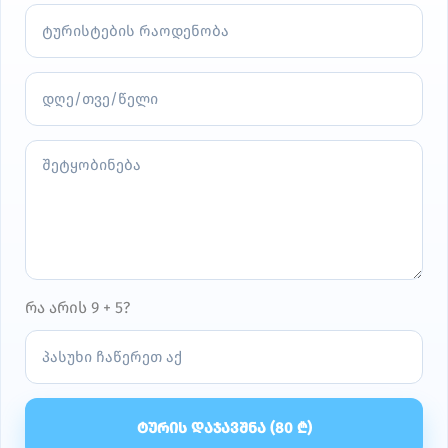
რა არის 9 + 5?
ᲢᲣᲠᲘᲡ ᲓᲐᲯᲐᲕᲨᲜᲐ (
80
₾)