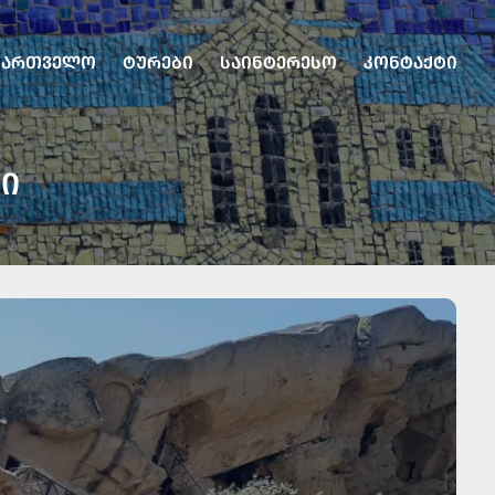
ᲥᲐᲠᲗᲕᲔᲚᲝ
ᲢᲣᲠᲔᲑᲘ
ᲡᲐᲘᲜᲢᲔᲠᲔᲡᲝ
ᲙᲝᲜᲢᲐᲥᲢᲘ
ᲨᲘ