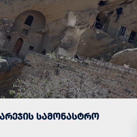
ᲒᲐᲠᲔᲯᲘᲡ ᲡᲐᲛᲝᲜᲐᲡᲢᲠᲝ