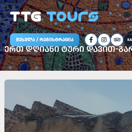
ᲨᲔᲡᲕᲚᲐ / ᲠᲔᲒᲘᲡᲢᲠᲐᲪᲘᲐ
KA
ᲔᲠᲗ ᲓᲦᲘᲐᲜᲘ ᲢᲣᲠᲘ ᲓᲐᲕᲘᲗ-ᲒᲐ