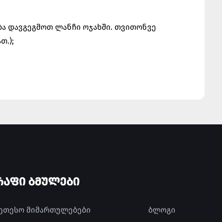
ბა დავგეგმოთ ლანჩი ოჯახში. თვითონვე
თ.);
ᲠᲐᲤᲘ ᲑᲛᲣᲚᲔᲑᲘ
კეთესო მიმართულებები
ბლოგი