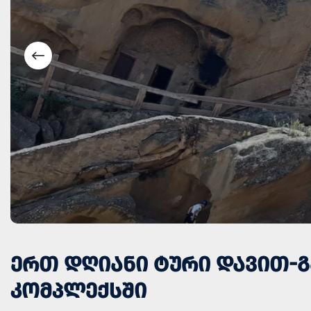
ᲔᲠᲗ ᲓᲦᲘᲐᲜᲘ ᲢᲣᲠᲘ ᲓᲐᲕᲘᲗ-
ᲙᲝᲛᲞᲚᲔᲥᲡᲨᲘ