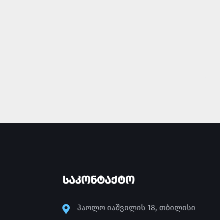
ᲡᲐᲙᲝᲜᲢᲐᲥᲢᲝ
პაოლო იაშვილის 18, თბილისი