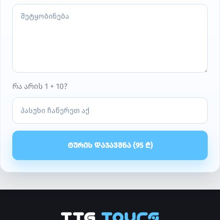
რა არის 1 + 10?
ᲢᲣᲠᲘᲡ ᲓᲐᲯᲐᲕᲨᲜᲐ (
95
₾)