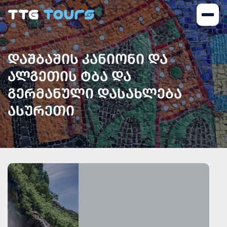
ᲓᲐᲨᲑᲐᲨᲘᲡ ᲙᲐᲜᲘᲝᲜᲘ ᲓᲐ
ᲐᲚᲒᲔᲗᲘᲡ ᲢᲑᲐ ᲓᲐ
ᲒᲔᲠᲛᲐᲜᲣᲚᲘ ᲓᲐᲡᲐᲮᲚᲔᲑᲐ
ᲐᲡᲣᲠᲔᲗᲘ