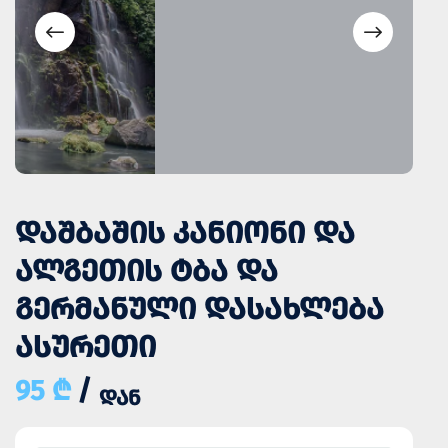
ᲓᲐᲨᲑᲐᲨᲘᲡ ᲙᲐᲜᲘᲝᲜᲘ ᲓᲐ
ᲐᲚᲒᲔᲗᲘᲡ ᲢᲑᲐ ᲓᲐ
ᲒᲔᲠᲛᲐᲜᲣᲚᲘ ᲓᲐᲡᲐᲮᲚᲔᲑᲐ
ᲐᲡᲣᲠᲔᲗᲘ
95 ₾
/
ᲓᲐᲜ