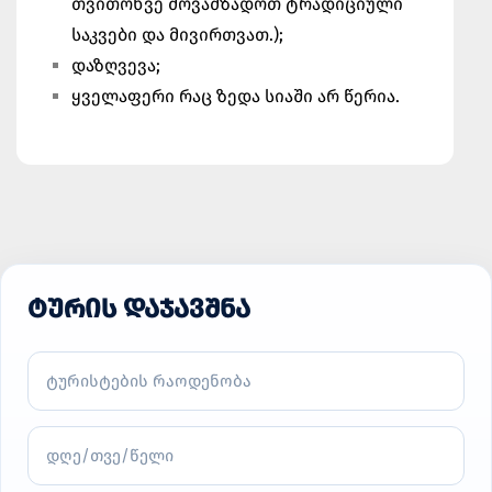
თვითონვე მოვამზადოთ ტრადიციული
საკვები და მივირთვათ.);
დაზღვევა;
ყველაფერი რაც ზედა სიაში არ წერია.
ᲢᲣᲠᲘᲡ ᲓᲐᲯᲐᲕᲨᲜᲐ