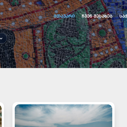
ᲛᲗᲐᲕᲐᲠᲘ
ᲩᲕᲔᲜ ᲨᲔᲡᲐᲮᲔᲑ
ᲡᲐ