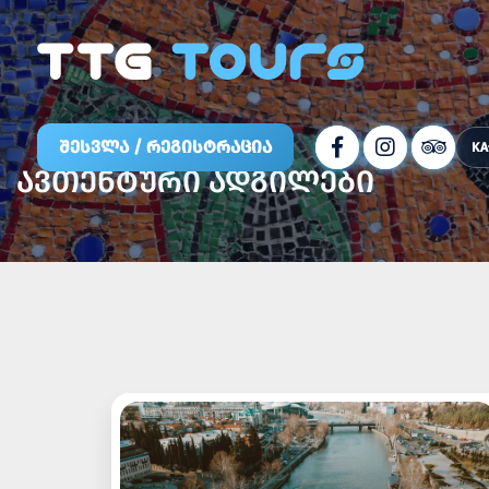
ᲨᲔᲡᲕᲚᲐ / ᲠᲔᲒᲘᲡᲢᲠᲐᲪᲘᲐ
KA
ᲐᲕᲗᲔᲜᲢᲣᲠᲘ ᲐᲓᲒᲘᲚᲔᲑᲘ