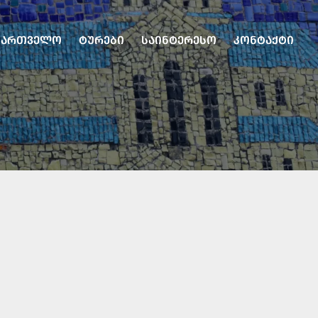
ᲥᲐᲠᲗᲕᲔᲚᲝ
ᲢᲣᲠᲔᲑᲘ
ᲡᲐᲘᲜᲢᲔᲠᲔᲡᲝ
ᲙᲝᲜᲢᲐᲥᲢᲘ