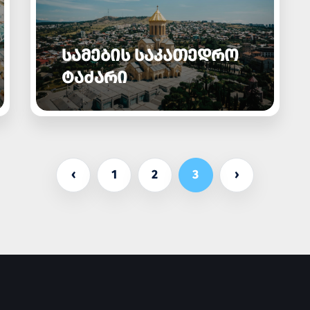
ᲡᲐᲛᲔᲑᲘᲡ ᲡᲐᲙᲐᲗᲔᲓᲠᲝ
ᲢᲐᲫᲐᲠᲘ
‹
1
2
3
›