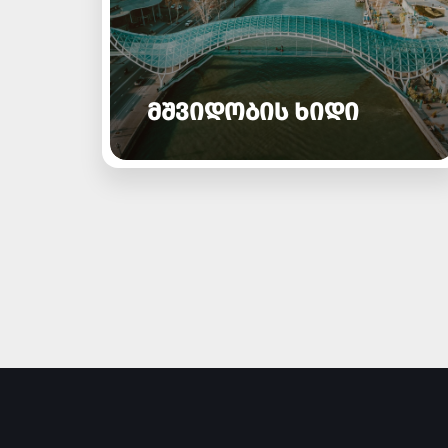
ᲛᲨᲕᲘᲓᲝᲑᲘᲡ ᲮᲘᲓᲘ