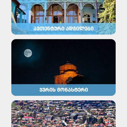
ᲐᲕᲗᲔᲜᲢᲣᲠᲘ ᲐᲓᲒᲘᲚᲔᲑᲘ
ᲯᲕᲠᲘᲡ ᲛᲝᲜᲐᲡᲢᲔᲠᲘ