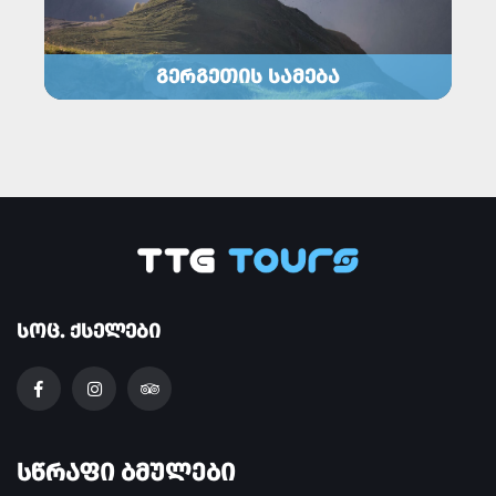
ᲒᲔᲠᲒᲔᲗᲘᲡ ᲡᲐᲛᲔᲑᲐ
ᲡᲝᲪ. ᲥᲡᲔᲚᲔᲑᲘ
ᲡᲬᲠᲐᲤᲘ ᲑᲛᲣᲚᲔᲑᲘ