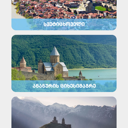
ᲡᲕᲔᲢᲘᲪᲮᲝᲕᲔᲚᲘ
ᲐᲜᲐᲜᲣᲠᲘᲡ ᲪᲘᲮᲔᲡᲘᲛᲐᲒᲠᲔ