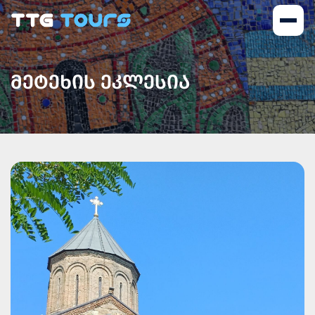
ᲛᲔᲢᲔᲮᲘᲡ ᲔᲙᲚᲔᲡᲘᲐ