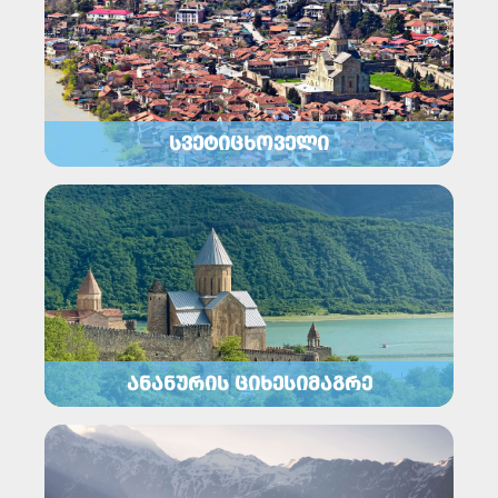
ᲡᲕᲔᲢᲘᲪᲮᲝᲕᲔᲚᲘ
ᲐᲜᲐᲜᲣᲠᲘᲡ ᲪᲘᲮᲔᲡᲘᲛᲐᲒᲠᲔ