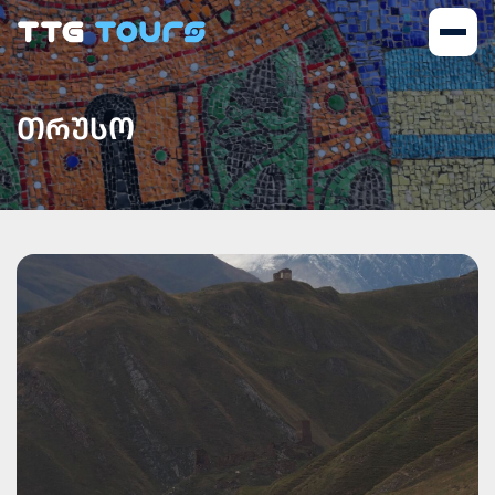
ᲗᲠᲣᲡᲝ