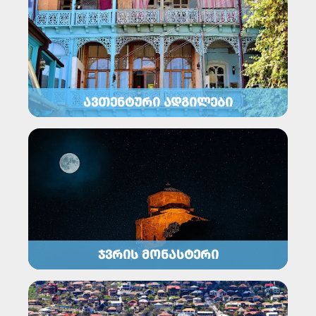
ᲐᲕᲗᲔᲜᲢᲣᲠᲘ ᲐᲓᲒᲘᲚᲔᲑᲘ
ᲯᲕᲠᲘᲡ ᲛᲝᲜᲐᲡᲢᲔᲠᲘ