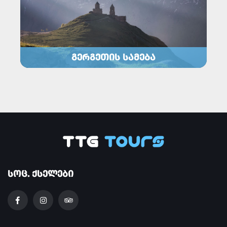
ᲒᲔᲠᲒᲔᲗᲘᲡ ᲡᲐᲛᲔᲑᲐ
ᲡᲝᲪ. ᲥᲡᲔᲚᲔᲑᲘ