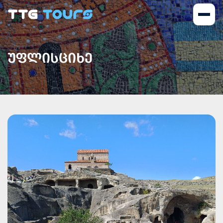
ᲣᲤᲚᲘᲡᲪᲘᲮᲔ