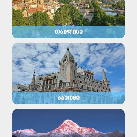
ᲗᲑᲘᲚᲘᲡᲘ
ᲑᲐᲗᲣᲛᲘ