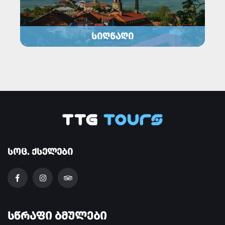
ᲡᲘᲦᲜᲐᲦᲘ
ᲡᲝᲪ. ᲥᲡᲔᲚᲔᲑᲘ
ᲡᲬᲠᲐᲤᲘ ᲑᲛᲣᲚᲔᲑᲘ