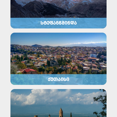
ᲡᲢᲔᲤᲐᲜᲬᲛᲘᲜᲓᲐ
ᲥᲣᲗᲐᲘᲡᲘ