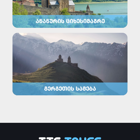
ᲐᲜᲐᲜᲣᲠᲘᲡ ᲪᲘᲮᲔᲡᲘᲛᲐᲒᲠᲔ
ᲒᲔᲠᲒᲔᲗᲘᲡ ᲡᲐᲛᲔᲑᲐ