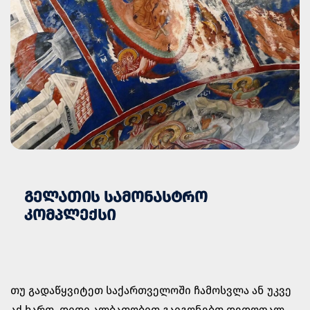
ᲒᲔᲚᲐᲗᲘᲡ ᲡᲐᲛᲝᲜᲐᲡᲢᲠᲝ
ᲙᲝᲛᲞᲚᲔᲥᲡᲘ
თუ გადაწყვიტეთ საქართველოში ჩამოსვლა ან უკვე
აქ ხართ, დიდი ალბათობით გაიგონებთ დედოფალ