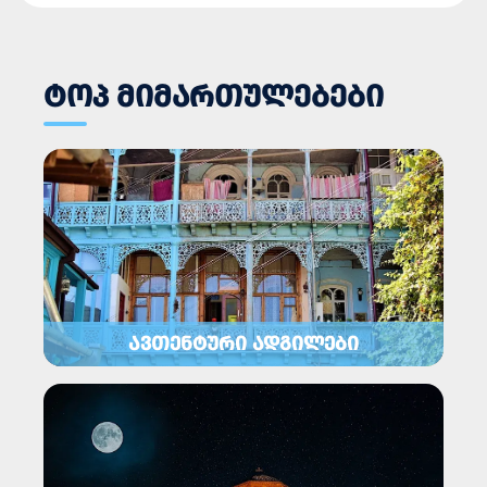
ᲢᲝᲞ ᲛᲘᲛᲐᲠᲗᲣᲚᲔᲑᲔᲑᲘ
ᲐᲕᲗᲔᲜᲢᲣᲠᲘ ᲐᲓᲒᲘᲚᲔᲑᲘ