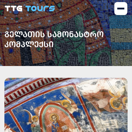
ᲒᲔᲚᲐᲗᲘᲡ ᲡᲐᲛᲝᲜᲐᲡᲢᲠᲝ
ᲙᲝᲛᲞᲚᲔᲥᲡᲘ