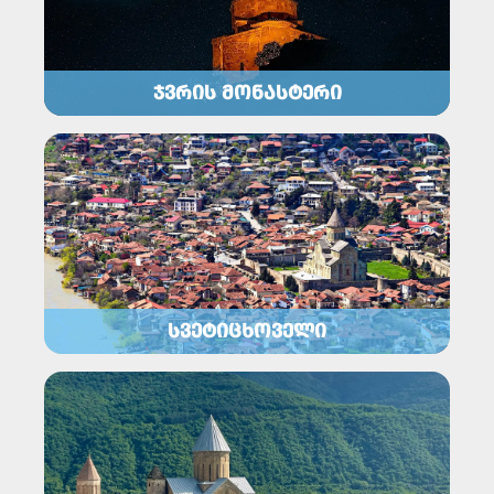
ᲯᲕᲠᲘᲡ ᲛᲝᲜᲐᲡᲢᲔᲠᲘ
ᲡᲕᲔᲢᲘᲪᲮᲝᲕᲔᲚᲘ