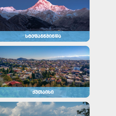
ᲡᲢᲔᲤᲐᲜᲬᲛᲘᲜᲓᲐ
ᲥᲣᲗᲐᲘᲡᲘ