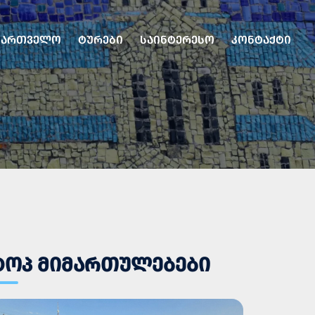
ᲥᲐᲠᲗᲕᲔᲚᲝ
ᲢᲣᲠᲔᲑᲘ
ᲡᲐᲘᲜᲢᲔᲠᲔᲡᲝ
ᲙᲝᲜᲢᲐᲥᲢᲘ
ᲢᲝᲞ ᲛᲘᲛᲐᲠᲗᲣᲚᲔᲑᲔᲑᲘ