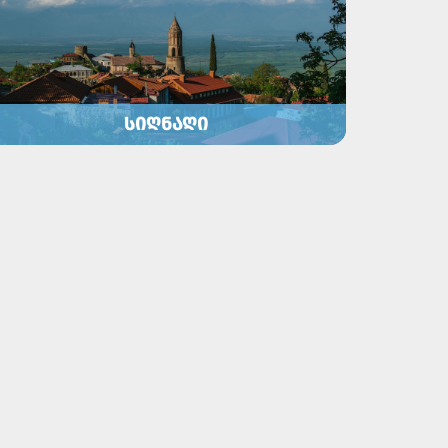
ᲡᲘᲦᲜᲐᲦᲘ