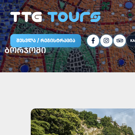
ᲨᲔᲡᲕᲚᲐ / ᲠᲔᲒᲘᲡᲢᲠᲐᲪᲘᲐ
KA
ᲑᲝᲠᲯᲝᲛᲘ