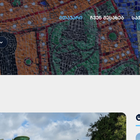
ᲛᲗᲐᲕᲐᲠᲘ
ᲩᲕᲔᲜ ᲨᲔᲡᲐᲮᲔᲑ
ᲡᲐ