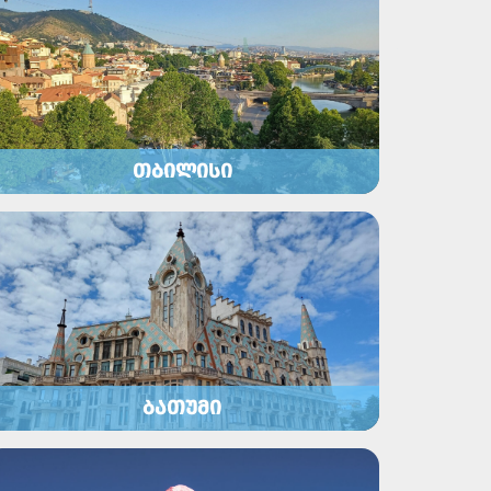
ᲗᲑᲘᲚᲘᲡᲘ
ᲑᲐᲗᲣᲛᲘ