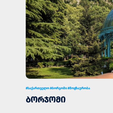
#საქართველო #ბორჯომი #მოგზაურობა
ᲑᲝᲠᲯᲝᲛᲘ