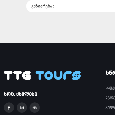
გაზიარება :
ᲡᲬ
საუ
ᲡᲝᲪ. ᲥᲡᲔᲚᲔᲑᲘ
ავთ
კულ