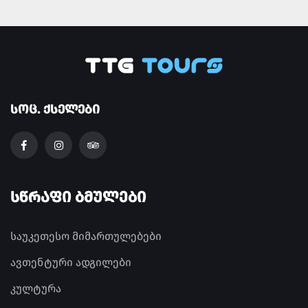
ᲡᲝᲪ. ᲥᲡᲔᲚᲔᲑᲘ
ᲡᲬᲠᲐᲤᲘ ᲑᲛᲣᲚᲔᲑᲘ
საუკეთესო მიმართულებები
ავთენტური ადგილები
კულტურა