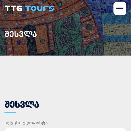
ᲨᲔᲡᲕᲚᲐ
ᲨᲔᲡᲕᲚᲐ
თქვენი ელ-ფოსტა